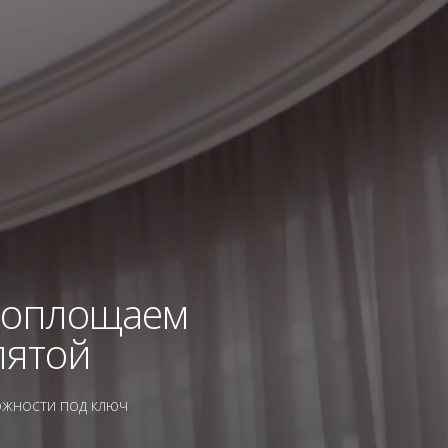
воплощаем
пятой
ожности под ключ