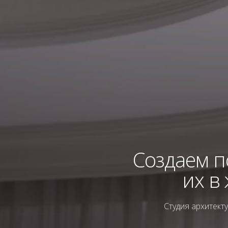
Создаем 
их в
Студия архитект