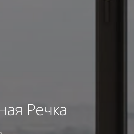
ная Речка
е