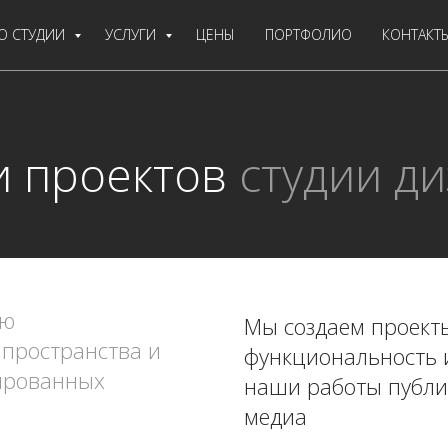
О СТУДИИ
УСЛУГИ
ЦЕНЫ
ПОРТФОЛИО
КОНТАКТ
и проектов
студии д
ью
Мы создаем проекты
 пространства и
функциональность 
ированных
наши работы публи
медиа