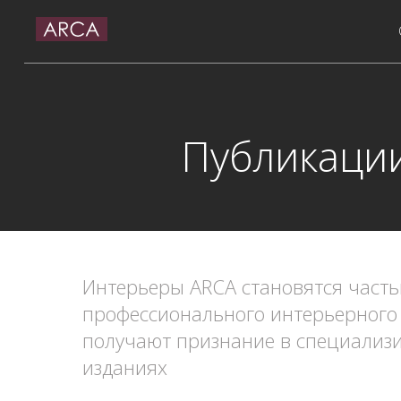
Публикаци
Интерьеры ARCA становятся част
профессионального интерьерного
получают признание в специализ
изданиях