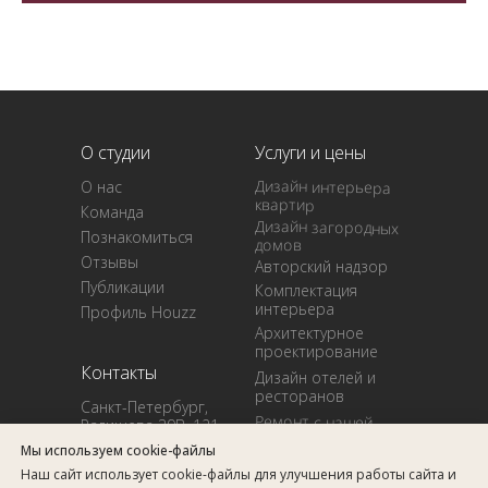
О студии
Услуги и цены
Дизайн интерьера
О нас
квартир
Команда
Дизайн загородных
Познакомиться
домов
Отзывы
Авторский надзор
Публикации
Комплектация
интерьера
Профиль Houzz
Архитектурное
проектирование
Контакты
Дизайн отелей и
ресторанов
Санкт-Петербург,
Ремонт с нашей
Радищева 39В, 121
бригадой
Мы используем cookie-файлы
design@arcadesign.ru
Готовые проекты
Наш сайт использует cookie-файлы для улучшения работы сайта и
+7 (812) 908-56-35