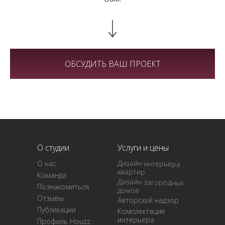
Мы работаем пн–пт 10:00–20:00
ОБСУДИТЬ ВАШ ПРОЕКТ
О студии
Услуги и цены
Дизайн интерьера
О нас
квартир
Команда
Дизайн загородных
Познакомиться
домов
Отзывы
Авторский надзор
Публикации
Комплектация
интерьера
Профиль Houzz