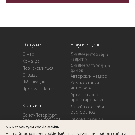
О студии
Услуги и цены
Дизайн интерьера
О нас
квартир
Команда
Дизайн загородных
Познакомиться
домов
Отзывы
Авторский надзор
Публикации
Комплектация
интерьера
Профиль Houzz
Архитектурное
проектирование
Контакты
Дизайн отелей и
ресторанов
Санкт-Петербург,
Ремонт с нашей
Радищева 39В, 121
бригадой
Мы используем cookie-файлы
design@arcadesign.ru
Готовые проекты
Наш сайт использует cookie-файлы для улучшения работы сайта и
+7 (812) 908-56-35