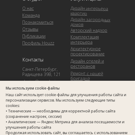
Дизайн интерьера
О нас
квартир
Команда
Дизайн загородных
Познакомиться
домов
Отзывы
Авторский надзор
Публикации
Комплектация
интерьера
Профиль Houzz
Архитектурное
проектирование
Контакты
Дизайн отелей и
ресторанов
Санкт-Петербург,
Ремонт с нашей
Радищева 39В, 121
бригадой
design@arcadesign.ru
Готовые проекты
Мы используем cookie-файлы
+7 (812) 908-56-35
Наш сайт использует cookie-файлы для улучшения работы сайта и
персонализации сервисов. Мы используем следующие типы
cookies:
• Технические — необходимы для корректной работы сайта
(сохранение настроек, сессии)
• Аналитические — Яндекс Метрика для анализа посещаемости и
улучшения работы сайта
Продолжая использовать сайт, вы соглашаетесь с использованием