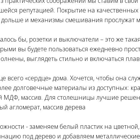
из практических соображений мы ставим в свои
вшейся репутацией. Покрытие на качественных
я дольше и механизмы смешивания прослужат м
залось бы, розетки и выключатели – это же така
орыми вы будете пользоваться ежедневно прос
полнены, выглядеть стильно и включаться пла
ще всего «сердце» дома. Хочется, чтобы она слу
лее долговечные материалы из доступных: к
МДФ, массив. Для столешницы лучшие решен
ый агломерат, массив дерева
можности - заменяем белый пластик на цветной
нацию под дерево и добавляем металлические 