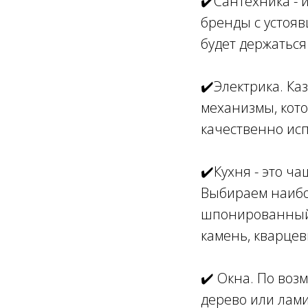
✔️Сантехника - 
бренды с устоя
будет держатьс
✔️Электрика. Ка
механизмы, кот
качественно ис
✔️Кухня - это ча
Выбираем наибо
шпонированный 
камень, кварцев
✔️ Окна. По воз
дерево или лами