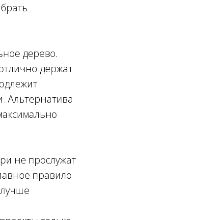
ыбрать
ьное дерево.
 отлично держат
подлежит
и. Альтернатива
 максимально
ри не прослужат
Главное правило
 лучше