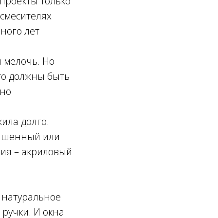
 проекты только
 смесителях
ного лет
я мелочь. Но
то должны быть
вно
жила долго.
рашенный или
ия – акриловый
, натуральное
ручки. И окна