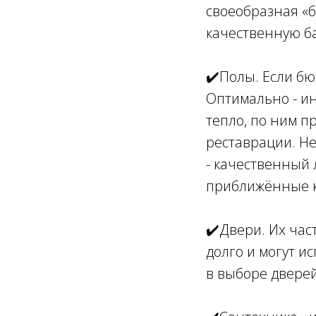
своеобразная «б
качественную ба
✔️Полы. Если бю
Оптимально - ин
тепло, по ним п
реставрации. Н
- качественный 
приближённые 
✔️Двери. Их час
долго и могут 
в выборе дверей